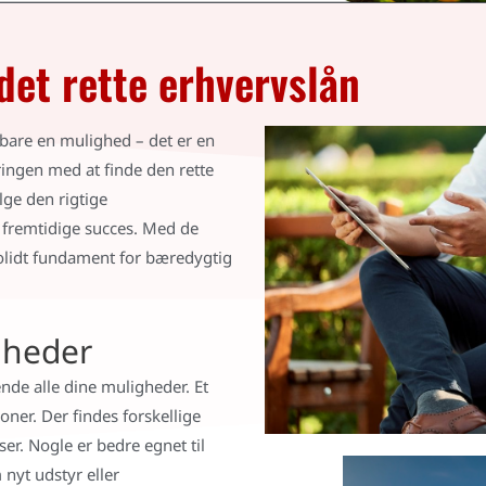
det rette erhvervslån
bare en mulighed – det er en
ingen med at finde den rette
ælge den rigtige
 fremtidige succes. Med de
solidt fundament for bæredygtig
gheder
ende alle dine muligheder. Et
oner. Der findes forskellige
er. Nogle er bedre egnet til
 nyt udstyr eller