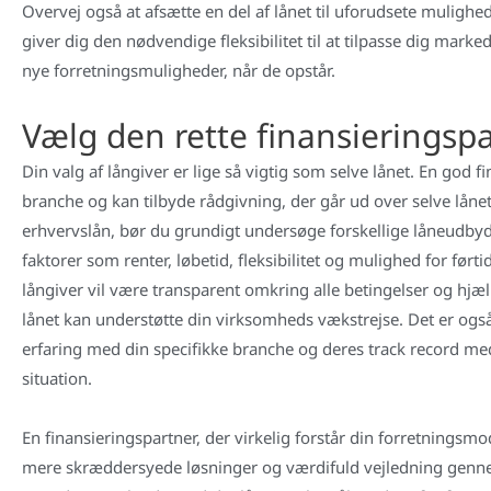
Overvej også at afsætte en del af lånet til uforudsete mulighed
giver dig den nødvendige fleksibilitet til at tilpasse dig mark
nye forretningsmuligheder, når de opstår.
Vælg den rette finansieringsp
Din valg af långiver er lige så vigtig som selve lånet. En god f
branche og kan tilbyde rådgivning, der går ud over selve lånet.
erhvervslån, bør du grundigt undersøge forskellige låneudbyde
faktorer som renter, løbetid, fleksibilitet og mulighed for førtid
långiver vil være transparent omkring alle betingelser og hjæ
lånet kan understøtte din virksomheds vækstrejse. Det er ogs
erfaring med din specifikke branche og deres track record 
situation.
En finansieringspartner, der virkelig forstår din forretningsmo
mere skræddersyede løsninger og værdifuld vejledning genne