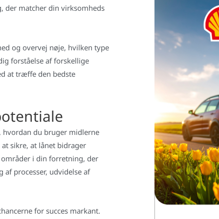
g, der matcher din virksomheds
ed og overvej nøje, hvilken type
g forståelse af forskellige
d at træffe den bedste
otentiale
m, hvordan du bruger midlerne
t sikre, at lånet bidrager
e områder i din forretning, der
g af processer, udvidelse af
 chancerne for succes markant.