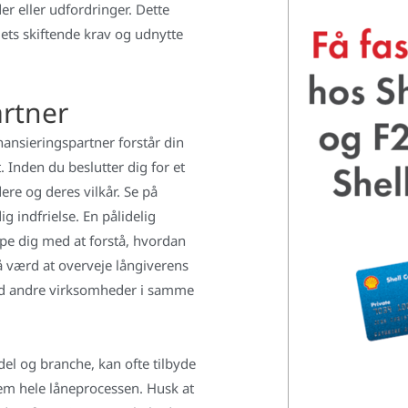
er eller udfordringer. Dette
edets skiftende krav og udnytte
artner
inansieringspartner forstår din
 Inden du beslutter dig for et
re og deres vilkår. Se på
ig indfrielse. En pålidelig
lpe dig med at forstå, hvordan
å værd at overveje långiverens
med andre virksomheder i samme
del og branche, kan ofte tilbyde
m hele låneprocessen. Husk at