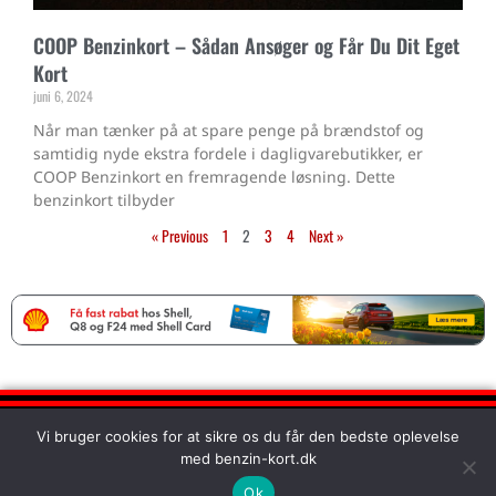
COOP Benzinkort – Sådan Ansøger og Får Du Dit Eget
Kort
juni 6, 2024
Når man tænker på at spare penge på brændstof og
samtidig nyde ekstra fordele i dagligvarebutikker, er
COOP Benzinkort en fremragende løsning. Dette
benzinkort tilbyder
« Previous
1
2
3
4
Next »
Vi bruger cookies for at sikre os du får den bedste oplevelse
med benzin-kort.dk
Ok