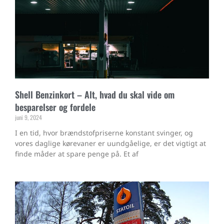
Shell Benzinkort – Alt, hvad du skal vide om
besparelser og fordele
juni 9, 2024
I en tid, hvor brændstofpriserne konstant svinger, og
vores daglige kørevaner er uundgåelige, er det vigtigt at
finde måder at spare penge på. Et af